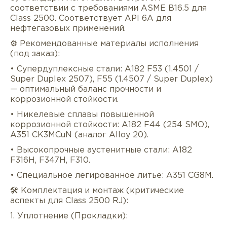
соответствии с требованиями ASME B16.5 для
Class 2500. Соответствует API 6A для
нефтегазовых применений.
⚙️ Рекомендованные материалы исполнения
(под заказ):
• Супердуплексные стали: A182 F53 (1.4501 /
Super Duplex 2507), F55 (1.4507 / Super Duplex)
— оптимальный баланс прочности и
коррозионной стойкости.
• Никелевые сплавы повышенной
коррозионной стойкости: A182 F44 (254 SMO),
A351 CK3MCuN (аналог Alloy 20).
• Высокопрочные аустенитные стали: A182
F316H, F347H, F310.
• Специальное легированное литье: A351 CG8M.
🛠️ Комплектация и монтаж (критические
аспекты для Class 2500 RJ):
1. Уплотнение (Прокладки):