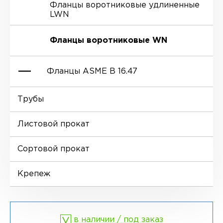
Фланцы воротниковые удлиненные
LWN
Ниппели
Отводы EN 10253-4
Переходы DIN 2616-1
Фланцы воротниковые WN
Втулки
Отводы MSS SP-75
Переходы DIN 2616-2
Фланцы ASME B 16.47
Днище
Трубы
Фланцы глухие BL
Листовой прокат
Фланцы воротниковые WN
Сортовой прокат
Крепеж
в наличии / под заказ