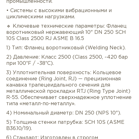
промышленности.
• Системы с высокими вибрационными и
циклическими нагрузками.
🔹 Ключевые технические параметры: Фланец
воротниковый нержавеющий 10" DN 250 SCH
10S Class 2500 RJ ASME B 16.5
1) Тип: Фланец воротниковый (Welding Neck).
Описание
Характеристики
Докуме
2) Давление: Класс 2500 (Class 2500, ~420 бар
при 100°F / ~38°C).
Услуги
Оплата/доставка
Отзывы/Воп
3) Уплотнительная поверхность: Кольцевое
соединение (Ring Joint, RJ) — прецизионная
канавка трапецеидального сечения для
металлической прокладки RTJ (Ring Type Joint)
R-55. Обеспечивает сверхнадежное уплотнение
типа «металл-по-металлу».
4) Номинальный диаметр: DN 250 (NPS 10").
5) Толщина стенки патрубка: SCH 10S (ASME
B36.10/19).
6) Стандарт: Изготовлен в строгом