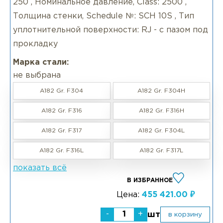
250 , Номинальное давление, Class: 2500 ,
Толщина стенки, Schedule №: SCH 10S , Тип
уплотнительной поверхности: RJ - с пазом под
прокладку
Марка стали:
не выбрана
A182 Gr. F304
A182 Gr. F304H
A182 Gr. F316
A182 Gr. F316H
A182 Gr. F317
A182 Gr. F304L
A182 Gr. F316L
A182 Gr. F317L
показать всё
В ИЗБРАННОЕ
Цена:
455 421.00 ₽
-
+
шт
в корзину