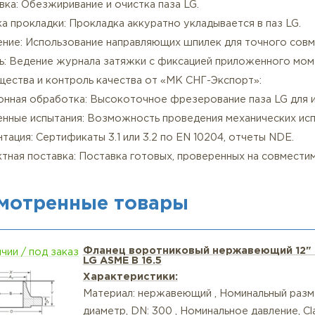
язательный стандарт: Крепеж высшего класса прочност
коррозионных сред — ASTM A193 Gr. B8M Class 2 / A194
азка: Обязательно применение высоконагрузочной сма
атяжка: Строго по процедуре ASME PCC-1 с использова
одов по схеме «звезда».
ехнология сборки пары LT-LG:
ефектоскопия: Рекомендуется УЗК (ультразвуковой ко
дготовка: Обезжиривание и очистка паза LG.
тановка прокладки: Прокладка аккуратно укладывается 
овмещение: Использование направляющих шпилек для т
онтроль: Ведение журнала затяжки с фиксацией прило
реимущества и контроль качества от «МК СНГ-Экспорт
рецизионная обработка: Высокоточное фрезерование п
асширенные испытания: Возможность проведения механ
окументация: Сертификаты 3.1 или 3.2 по EN 10204, отч
омплектная поставка: Поставка готовых, проверенных 