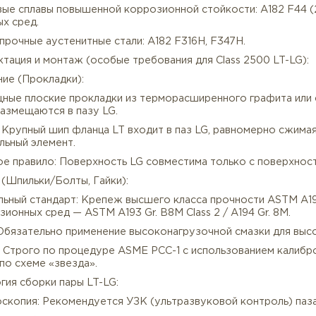
андарт: Изготовлен в строгом соответствии с требован
териал исполнения: Специальные нержавеющие стали и 
екомендованные материалы исполнения (под заказ):
упердуплексные стали: A182 F53 (1.4501 / Super Duplex
етание прочности и коррозионной стойкости.
икелевые сплавы повышенной коррозионной стойкости:
ссивных сред.
ысокопрочные аустенитные стали: A182 F316H, F347H.
Комплектация и монтаж (особые требования для Class 2
плотнение (Прокладки):
п: Мощные плоские прокладки из терморасширенного г
орые размещаются в пазу LG.
ринцип: Крупный шип фланца LT входит в паз LG, равн
тнительный элемент.
итичное правило: Поверхность LG совместима только 
репеж (Шпильки/Болты, Гайки):