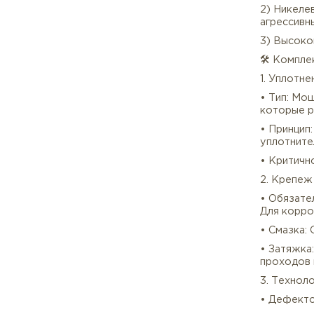
҉ Ст
҉ Ма
⚙️ Р
1) С
соч
2) Н
агре
3) В
🛠️ 
1. У
• Ти
кот
• П
упло
• Кр
2. К