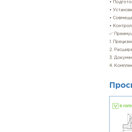
• Об
Для 
• См
• З
прох
3. Т
• Д
• По
• Ус
• С
• К
✅ П
1. П
2. Р
3. Д
4. К