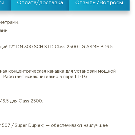
:
LG - с крупным пазом
льными параметрами.
щимися средами.
иям (СТУ).
й нержавеющий 12" DN 300 SCH STD Class 2500 LG ASM
Документы
Услуги
Оплата/
°C).
 LG) — усиленная концентрическая канавка для устано
го фланца LT. Работает исключительно в паре LT-LG.