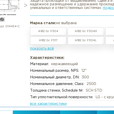
Фланец воротниковый нержаве
в наличии / под заказ
Вакансии
Резка труб, круга, лис
🎯 Фланец WN Class 2500 LG ASM
созданной для условий, где кри
защита прокладки от выдавливан
Реквизиты
Упаковка груза
надежное размещение и удержан
уникальных и ответственных сис
Документы
Анализ металлов, ком
Политика обработки персональны
Химический анализ
Марка стали:
не выбрана
Пользовательское соглашение
Механические испыта
артикул:
014454-С
A182 Gr. F304
A182 Gr. F
Согласие обработки персональны
Металлографические 
A182 Gr. F317
A182 Gr. F
Политика Cookies
Испытания на коррози
показать всё
Испытания на изгиб и 
Характеристики:
Неразрушающий конт
Материал:
нержавеющий
Термическая обработк
Номинальный размер, NPS:
12"
Механическая обрабо
Номинальный диаметр, DN:
300
Номинальное давление, Class:
2
Толщина стенки, Schedule №:
SC