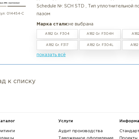
росмотренные товары
Фланец воротниковый нержаве
в наличии / под заказ
LG ASME B 16.5
Характеристики:
Материал: нержавеющий , Номина
диаметр, DN: 300 , Номинальное д
Schedule №: SCH STD , Тип уплот
пазом
артикул:
014454-С
Марка стали:
не выбрана
A182 Gr. F304
A182 Gr. F30
A182 Gr. F317
A182 Gr. F30
показать всё