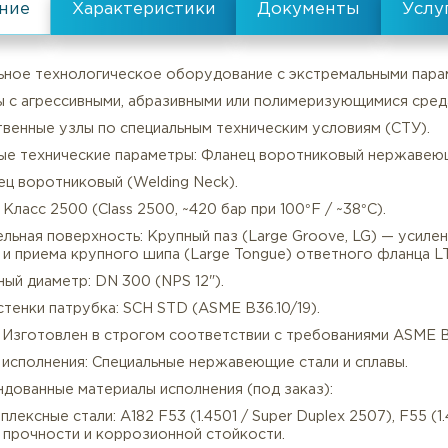
Тип уплотнительной поверхности
все характеристики
Специальное технологическое оборудование с экстрема
Системы с агрессивными, абразивными или полимеризую
тветственные узлы по специальным техническим услов
Ключевые технические параметры: Фланец воротниковы
Описание
Характеристики
п: Фланец воротниковый (Welding Neck).
вление: Класс 2500 (Class 2500, ~420 бар при 100°F / ~38
лотнительная поверхность: Крупный паз (Large Groove,
ладки и приема крупного шипа (Large Tongue) ответно
минальный диаметр: DN 300 (NPS 12").
лщина стенки патрубка: SCH STD (ASME B36.10/19).