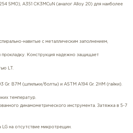
иями ASME B16.5 для Class 2500.
сплавы.
 2507), F55 (1.4507 / Super Duplex) — обеспечивают наи
 A182 F44 (254 SMO), A351 CK3MCuN (аналог Alloy 20)
500 LT-LG):
рафита или спирально-навитые с металлическим запол
омерно сжимая прокладку. Конструкция надежно защищ
с поверхностью LT.