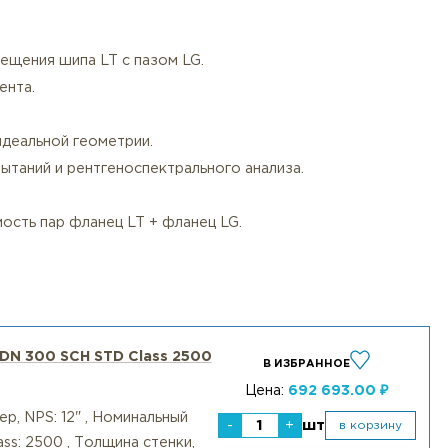
и ASTM A193 Gr. B7M (шпильки/болты) и ASTM A194 Gr.
 Gr. 8M.
зки для высоких температур.
нием калиброванного динамометрического инструмента
нтроль) паза LG на отсутствие микротрещин.
в паз LG.
очного совмещения шипа LT с пазом LG.
женного момента.
»:
аза LG для идеальной геометрии.
ических испытаний и рентгеноспектрального анализа.
еты NDE.
на совместимость пар фланец LT + фланец LG.