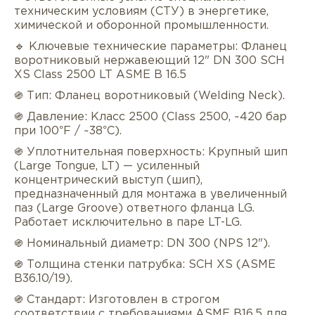
техническим условиям (СТУ) в энергетике,
химической и оборонной промышленности.
🔹 Ключевые технические параметры: Фланец
воротниковый нержавеющий 12" DN 300 SCH
XS Class 2500 LT ASME B 16.5
֍ Тип: Фланец воротниковый (Welding Neck).
֍ Давление: Класс 2500 (Class 2500, ~420 бар
при 100°F / ~38°C).
Описание
Характеристики
Докуме
֍ Уплотнительная поверхность: Крупный шип
(Large Tongue, LT) — усиленный
Услуги
Оплата/доставка
Отзывы/Воп
концентрический выступ (шип),
предназначенный для монтажа в увеличенный
паз (Large Groove) ответного фланца LG.
Работает исключительно в паре LT-LG.
֍ Номинальный диаметр: DN 300 (NPS 12").
֍ Толщина стенки патрубка: SCH XS (ASME
B36.10/19).
֍ Стандарт: Изготовлен в строгом
соответствии с требованиями ASME B16.5 для