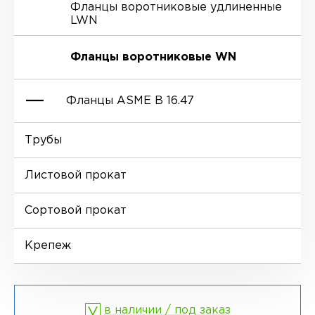
Фланцы воротниковые удлиненные
LWN
Ниппели
Отводы EN 10253-4
Переходы DIN 2616-1
Фланцы воротниковые WN
Втулки
Отводы MSS SP-75
Переходы DIN 2616-2
Фланцы ASME B 16.47
Днище
Трубы
Фланцы глухие BL
Листовой прокат
Фланцы воротниковые WN
Сортовой прокат
Крепеж
в наличии / под заказ