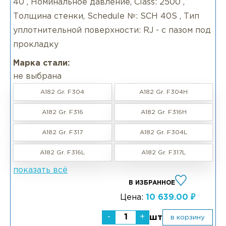
40 , Номинальное давление, Class: 2500 ,
Толщина стенки, Schedule №: SCH 40S , Тип
уплотнительной поверхности: RJ - с пазом под
прокладку
Марка стали:
не выбрана
A182 Gr. F304
A182 Gr. F304H
A182 Gr. F316
A182 Gr. F316H
A182 Gr. F317
A182 Gr. F304L
A182 Gr. F316L
A182 Gr. F317L
показать всё
В ИЗБРАННОЕ
Цена:
10 639.00 ₽
-
+
шт
в корзину