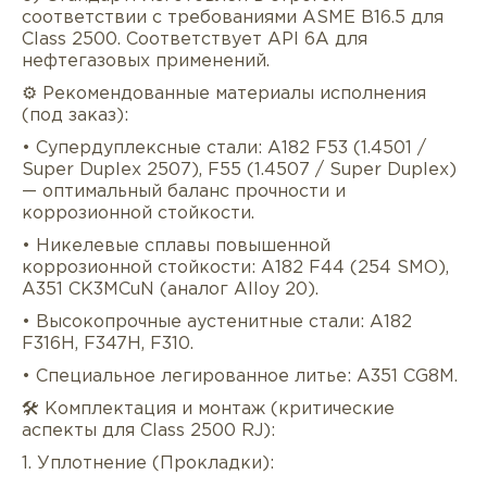
соответствии с требованиями ASME B16.5 для
Class 2500. Соответствует API 6A для
нефтегазовых применений.
⚙️ Рекомендованные материалы исполнения
(под заказ):
• Супердуплексные стали: A182 F53 (1.4501 /
Super Duplex 2507), F55 (1.4507 / Super Duplex)
— оптимальный баланс прочности и
коррозионной стойкости.
• Никелевые сплавы повышенной
коррозионной стойкости: A182 F44 (254 SMO),
A351 CK3MCuN (аналог Alloy 20).
• Высокопрочные аустенитные стали: A182
F316H, F347H, F310.
• Специальное легированное литье: A351 CG8M.
🛠️ Комплектация и монтаж (критические
аспекты для Class 2500 RJ):
1. Уплотнение (Прокладки):