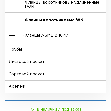
Фланцы воротниковые удлиненные
LWN
Ниппели
Отводы EN 10253-4
Переходы DIN 2616-1
Фланцы воротниковые WN
Втулки
Отводы MSS SP-75
Переходы DIN 2616-2
Фланцы ASME B 16.47
Днище
Трубы
Фланцы глухие BL
Листовой прокат
Фланцы воротниковые WN
Сортовой прокат
Крепеж
в наличии / под заказ