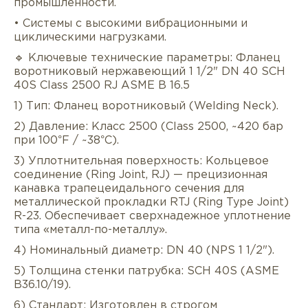
промышленности.
• Системы с высокими вибрационными и
циклическими нагрузками.
🔹 Ключевые технические параметры: Фланец
воротниковый нержавеющий 1 1/2" DN 40 SCH
40S Class 2500 RJ ASME B 16.5
1) Тип: Фланец воротниковый (Welding Neck).
Описание
Характеристики
Докуме
2) Давление: Класс 2500 (Class 2500, ~420 бар
при 100°F / ~38°C).
Услуги
Оплата/доставка
Отзывы/Воп
3) Уплотнительная поверхность: Кольцевое
соединение (Ring Joint, RJ) — прецизионная
канавка трапецеидального сечения для
металлической прокладки RTJ (Ring Type Joint)
R-23. Обеспечивает сверхнадежное уплотнение
типа «металл-по-металлу».
4) Номинальный диаметр: DN 40 (NPS 1 1/2").
5) Толщина стенки патрубка: SCH 40S (ASME
B36.10/19).
6) Стандарт: Изготовлен в строгом