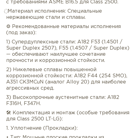
с требованиями ASME B16.5 для Class 2500.
҉ Материал исполнения: Специальные
нержавеющие стали и сплавы.
⚙️ Рекомендованные материалы исполнения
(под заказ):
1) Супердуплексные стали: A182 F53 (1.4501 /
Super Duplex 2507), F55 (1.4507 / Super Duplex)
— обеспечивают наилучшее сочетание
прочности и коррозионной стойкости.
2) Никелевые сплавы повышенной
коррозионной стойкости: A182 F44 (254 SMO),
A351 CK3MCuN (аналог Alloy 20) для наиболее
агрессивных сред.
3) Высокопрочные аустенитные стали: A182
F316H, F347H.
🛠️ Комплектация и монтаж (особые требования
для Class 2500 LT-LG):
1. Уплотнение (Прокладки):
• Тип: Мощные плоские прокладки из