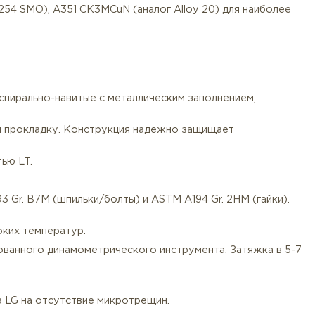
иями ASME B16.5 для Class 2500.
сплавы.
 2507), F55 (1.4507 / Super Duplex) — обеспечивают наи
 A182 F44 (254 SMO), A351 CK3MCuN (аналог Alloy 20)
500 LT-LG):
рафита или спирально-навитые с металлическим запол
омерно сжимая прокладку. Конструкция надежно защищ
с поверхностью LT.