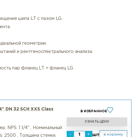
и ASTM A193 Gr. B7M (шпильки/болты) и ASTM A194 Gr.
 Gr. 8M.
зки для высоких температур.
нием калиброванного динамометрического инструмента
нтроль) паза LG на отсутствие микротрещин.
в паз LG.
очного совмещения шипа LT с пазом LG.
женного момента.
»:
аза LG для идеальной геометрии.
ических испытаний и рентгеноспектрального анализа.
еты NDE.
на совместимость пар фланец LT + фланец LG.