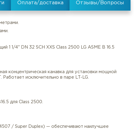
:
LG - с крупным пазом
льными параметрами.
щимися средами.
иям (СТУ).
 нержавеющий 1 1/4" DN 32 SCH XXS Class 2500 LG ASM
Документы
Услуги
Оплата/
°C).
 LG) — усиленная концентрическая канавка для устано
го фланца LT. Работает исключительно в паре LT-LG.