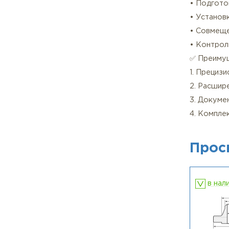
• Об
Для 
• См
• З
прох
3. Т
• Д
• По
• Ус
• С
• К
✅ П
1. П
2. Р
3. Д
4. К