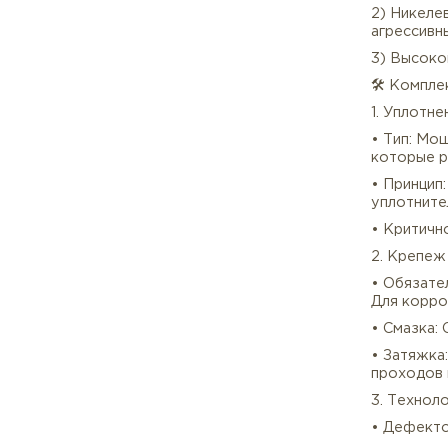
҉ Ст
҉ Ма
⚙️ Р
1) С
соч
2) Н
агре
3) В
🛠️ 
1. У
• Ти
кот
• П
упло
• Кр
2. К