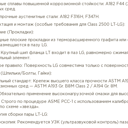
андарт: Изготовлен в строгом соответствии с требован
териал исполнения: Специальные нержавеющие стали и 
екомендованные материалы исполнения (под заказ):
упердуплексные стали: A182 F53 (1.4501 / Super Duplex
етание прочности и коррозионной стойкости.
икелевые сплавы повышенной коррозионной стойкости:
ссивных сред.
ысокопрочные аустенитные стали: A182 F316H, F347H.
Комплектация и монтаж (особые требования для Class 2
плотнение (Прокладки):
п: Мощные плоские прокладки из терморасширенного г
орые размещаются в пазу LG.
ринцип: Крупный шип фланца LT входит в паз LG, равн
тнительный элемент.
итичное правило: Поверхность LG совместима только 
репеж (Шпильки/Болты, Гайки):