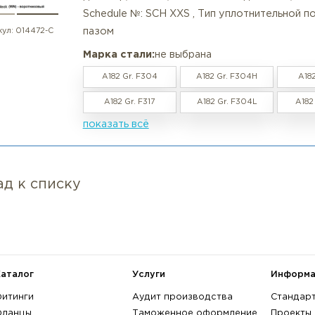
росмотренные товары
Фланец воротниковый нержаве
в наличии / под заказ
2500 LG ASME B 16.5
Характеристики:
Материал: нержавеющий , Номинал
диаметр, DN: 32 , Номинальное да
Schedule №: SCH XXS , Тип уплот
пазом
артикул:
014472-С
Марка стали:
не выбрана
A182 Gr. F304
A182 Gr. F30
A182 Gr. F317
A182 Gr. F30
показать всё