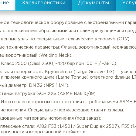
Тип уплотнительной поверхности
все характеристики
Специальное технологическое оборудование с экстрема
Системы с агрессивными, абразивными или полимеризую
тветственные узлы по специальным техническим услов
лючевые технические параметры: Фланец воротниковый
Описание
Характеристики
п: Фланец воротниковый (Welding Neck).
вление: Класс 2500 (Class 2500, ~420 бар при 100°F / ~38
лотнительная поверхность: Крупный паз (Large Groove,
ладки и приема крупного шипа (Large Tongue) ответно
минальный диаметр: DN 32 (NPS 1 1/4").
лщина стенки патрубка: SCH XXS (ASME B36.10/19).