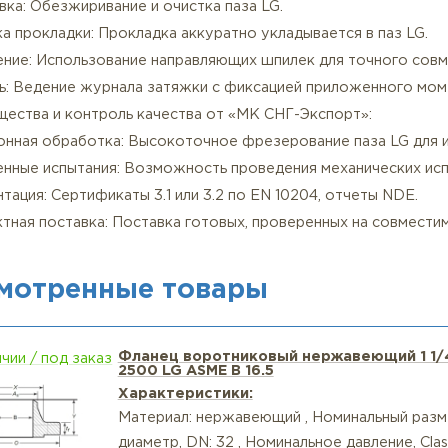
язательный стандарт: Крепеж высшего класса прочност
коррозионных сред — ASTM A193 Gr. B8M Class 2 / A194
азка: Обязательно применение высоконагрузочной сма
атяжка: Строго по процедуре ASME PCC-1 с использова
одов по схеме «звезда».
ехнология сборки пары LT-LG:
ефектоскопия: Рекомендуется УЗК (ультразвуковой ко
дготовка: Обезжиривание и очистка паза LG.
тановка прокладки: Прокладка аккуратно укладывается 
овмещение: Использование направляющих шпилек для т
онтроль: Ведение журнала затяжки с фиксацией прило
реимущества и контроль качества от «МК СНГ-Экспорт
рецизионная обработка: Высокоточное фрезерование п
асширенные испытания: Возможность проведения механ
окументация: Сертификаты 3.1 или 3.2 по EN 10204, отч
омплектная поставка: Поставка готовых, проверенных 