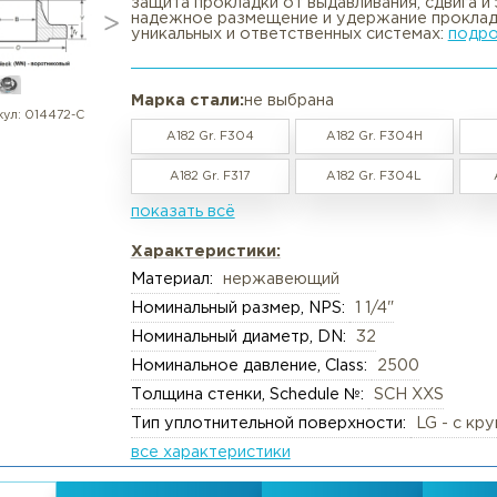
Фланец воротниковый нержавею
в наличии / под заказ
Вакансии
Резка труб, круга, лис
🎯 Фланец WN Class 2500 LG ASM
созданной для условий, где кри
защита прокладки от выдавливан
Реквизиты
Упаковка груза
надежное размещение и удержан
уникальных и ответственных сис
Документы
Анализ металлов, ком
Политика обработки персональны
Химический анализ
Марка стали:
не выбрана
Пользовательское соглашение
Механические испыта
артикул:
014472-С
A182 Gr. F304
A182 Gr. F
Согласие обработки персональны
Металлографические 
A182 Gr. F317
A182 Gr. F
Политика Cookies
Испытания на коррози
показать всё
Испытания на изгиб и 
Характеристики:
Неразрушающий конт
Материал:
нержавеющий
Термическая обработк
Номинальный размер, NPS:
1 1/4"
Механическая обрабо
Номинальный диаметр, DN:
32
Номинальное давление, Class:
2
Толщина стенки, Schedule №:
SC