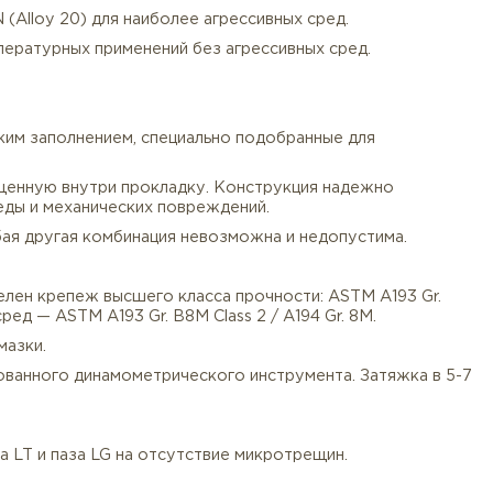
ниями ASME B16.5 для Class 2500.
иалы с высочайшей прочностью и стойкостью к корроз
7), F55 (1.4507 / Super Duplex).
351 CK3MCuN (Alloy 20) для наиболее агрессивных сред
я высокотемпературных применений без агрессивных ср
500 LT-LG):
с металлическим заполнением, специально подобранные
сжимая размещенную внутри прокладку. Конструкция н
я потока среды и механических повреждений.
стью LG. Любая другая комбинация невозможна и недо