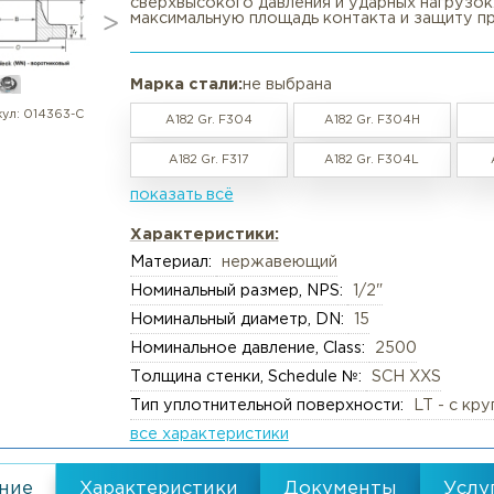
Фланец воротниковый нержавею
в наличии / под заказ
Вакансии
Резка труб, круга, лис
🎯 Назначение и применение флан
разработанной для максимальной
сверхвысокого давления и ударн
Реквизиты
Упаковка груза
максимальную площадь контакта 
Документы
Анализ металлов, ком
Политика обработки персональны
Химический анализ
Марка стали:
не выбрана
Пользовательское соглашение
Механические испыта
артикул:
014363-С
A182 Gr. F304
A182 Gr. F
Согласие обработки персональны
Металлографические 
A182 Gr. F317
A182 Gr. F
Политика Cookies
Испытания на коррози
показать всё
Испытания на изгиб и 
Характеристики:
Неразрушающий конт
Материал:
нержавеющий
Термическая обработк
Номинальный размер, NPS:
1/2"
Номинальный диаметр, DN:
15
Механическая обрабо
Номинальное давление, Class:
2
Толщина стенки, Schedule №:
SC