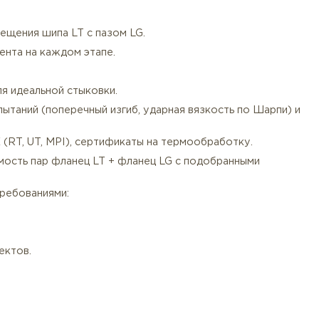
нений обязателен крепеж высшего класса прочности: A
розионных сред — ASTM A193 Gr. B8M Class 2 / A194 Gr.
изадирной смазки.
нием калиброванного динамометрического инструмента
троль) шипа LT и паза LG на отсутствие микротрещин
в пазе LG.
очного совмещения шипа LT с пазом LG.
женного момента на каждом этапе.
»:
ары LT-LG для идеальной стыковки.
ических испытаний (поперечный изгиб, ударная вязкос
 отчеты NDE (RT, UT, MPI), сертификаты на термообра