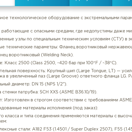
Тип уплотнительной поверхности
все характеристики
пециальное технологическое оборудование с экстрема
узки).
истемы, работающие с опасными средами, где недопуст
ветственные узлы по специальным техническим услови
Описание
Характеристики
лючевые технические параметры: Фланец воротниковый
п: Фланец воротниковый (Welding Neck).
вление: Класс 2500 (Class 2500, ~420 бар при 100°F / ~
лотнительная поверхность: Крупный шип (Large Tongue
монтажа в увеличенный паз (Large Groove) ответного 
минальный диаметр: DN 15 (NPS 1/2").
лщина стенки патрубка: SCH XXS (ASME B36.10/19).