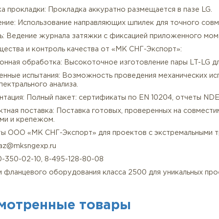
язательный стандарт: Для таких ответственных соеди
(шпильки/болты) и ASTM A194 Gr. 2HM (гайки). Для кор
азка: Обязательно применение высоконагрузочной ант
атяжка: Строго по процедуре ASME PCC-1 с использова
одов по схеме «звезда».
ехнология сборки пары LT-LG:
фектоскопия: Рекомендуется УЗК (ультразвуковой кон
дготовка: Обезжиривание и очистка шипа LT.
тановка прокладки: Прокладка аккуратно размещается 
овмещение: Использование направляющих шпилек для т
онтроль: Ведение журнала затяжки с фиксацией прило
реимущества и контроль качества от «МК СНГ-Экспорт
рецизионная обработка: Высокоточное изготовление п
асширенные испытания: Возможность проведения механ
геноспектрального анализа.
окументация: Полный пакет: сертификаты по EN 10204,