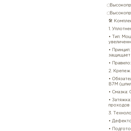
֍ Ст
⚙️ Р
Для 
нап
҉ Су
҉ Вы
҉ Вы
🛠️ 
1. У
• Ти
увел
• П
защ
• Пр
2. К