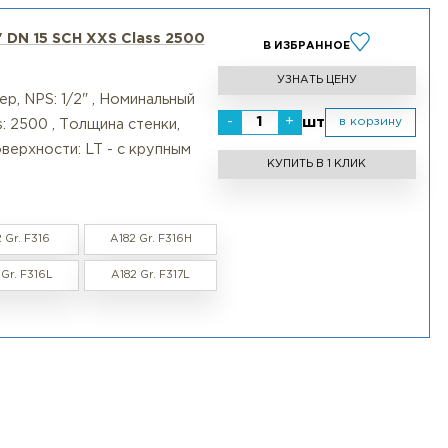
 на совместимость пар фланец LT + фланец LG с подоб
емальными требованиями:
кальных проектов.
ющий 1/2" DN 15 SCH XXS Class 2500
В ИЗБР
УЗНАТ
льный размер, NPS: 1/2" , Номинальный
-
+
вление, Class: 2500 , Толщина стенки,
нительной поверхности: LT - с крупным
КУПИТЬ 