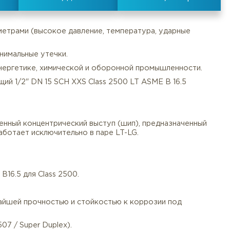
:
LT - с крупным шипом
льными параметрами (высокое давление, температура,
имы даже минимальные утечки.
ям (СТУ) в энергетике, химической и оборонной пром
Документы
Услуги
Оплата/
 нержавеющий 1/2" DN 15 SCH XXS Class 2500 LT ASME
38°C).
, LT) — усиленный концентрический выступ (шип), пре
фланца LG. Работает исключительно в паре LT-LG.