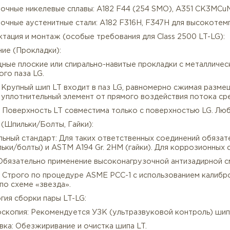
андарт: Изготовлен в строгом соответствии с требова
екомендованные материалы исполнения (под заказ):
данного класса и типа соединения применяются матер
ряжением:
пердуплексные стали: A182 F53 (1.4501 / Super Duplex 250
сокопрочные никелевые сплавы: A182 F44 (254 SMO), A
сокопрочные аустенитные стали: A182 F316H, F347H дл
Комплектация и монтаж (особые требования для Class 2
плотнение (Прокладки):
п: Мощные плоские или спирально-навитые прокладки 
иченного паза LG.
ринцип: Крупный шип LT входит в паз LG, равномерно 
ищает уплотнительный элемент от прямого воздействи
авило: Поверхность LT совместима только с поверхно
репеж (Шпильки/Болты, Гайки):