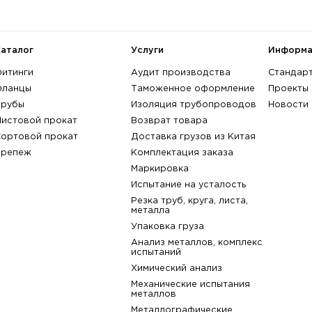
Марка стали:
не выбрана
A182 Gr. F304
A182 Gr. F30
A182 Gr. F317
A182 Gr. F30
показать всё
назад к списку
Каталог
Услуги
Фитинги
Аудит производства
Фланцы
Таможенное оформлени