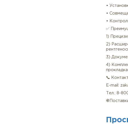
• Об
B7M 
• См
• З
прох
3. Т
• Де
• По
• Ус
• С
• К
✅ П
1) П
2) Р
рент
3) Д