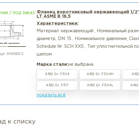
омплектная поставка: Поставка готовых, проверенных
кладками и крепежом.
Контакты ООО «МК СНГ-Экспорт» для проектов с экстр
il: zakaz@mksngexp.ru
: 8-800-350-02-10, 8-495-128-80-08
ставки фланцевого оборудования класса 2500 для уни
росмотренные товары
Фланец воротниковый нержаве
в наличии / под заказ
LT ASME B 16.5
Характеристики:
Материал: нержавеющий , Номина
диаметр, DN: 15 , Номинальное да
Schedule №: SCH XXS , Тип уплот
шипом
артикул:
014363-С