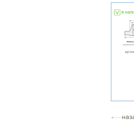
4) К
про
📞 
E-ma
Тел.
֍По
П