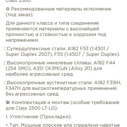
Class 2500.
⚙️ Рекомендованные материалы исполнения
(под заказ):
Для данного класса и типа соединения
применяются материалы с высочайшей
прочностью и стойкостью к коррозии под
напряжением:
҉ Супердуплексные стали: A182 F53 (1.4501 /
Super Duplex 2507), F55 (1.4507 / Super Duplex).
҉ Высокопрочные никелевые сплавы: A182 F44
(254 SMO), A351 CK3MCuN (Alloy 20) для
наиболее агрессивных сред.
҉ Высокопрочные аустенитные стали: A182 F316H,
F347H для высокотемпературных применений
без агрессивных сред.
🛠️ Комплектация и монтаж (особые требования
для Class 2500 LT-LG):
1. Уплотнение (Прокладки):
• Тип: Мощные плоские или спирально-навитые