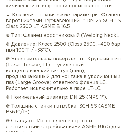
техническим условиям (СТУ) в энергетике,
химической и оборонной промышленности.
🔹 Ключевые технические параметры: Фланец
воротниковый нержавеющий 1" DN 25 SCH 5S
Class 2500 LT ASME B 16.5
֍ Тип: Фланец воротниковый (Welding Neck).
֍ Давление: Класс 2500 (Class 2500, ~420 бар
при 100°F / ~38°C).
Описание
Характеристики
Докуме
֍ Уплотнительная поверхность: Крупный шип
(Large Tongue, LT) — усиленный
Услуги
Оплата/доставка
Отзывы/Воп
концентрический выступ (шип),
предназначенный для монтажа в увеличенный
паз (Large Groove) ответного фланца LG.
Работает исключительно в паре LT-LG.
֍ Номинальный диаметр: DN 25 (NPS 1").
֍ Толщина стенки патрубка: SCH 5S (ASME
B36.10/19).
֍ Стандарт: Изготовлен в строгом
соответствии с требованиями ASME B16.5 для