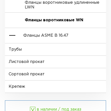
Фланцы воротниковые удлиненные
LWN
Ниппели
Отводы EN 10253-4
Переходы DIN 2616-1
Фланцы воротниковые WN
Втулки
Отводы MSS SP-75
Переходы DIN 2616-2
Фланцы ASME B 16.47
Днище
Трубы
Фланцы глухие BL
Листовой прокат
Фланцы воротниковые WN
Сортовой прокат
Крепеж
в наличии / под заказ