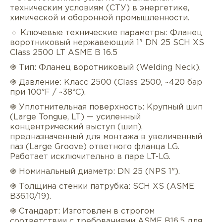
техническим условиям (СТУ) в энергетике,
химической и оборонной промышленности.
🔹 Ключевые технические параметры: Фланец
воротниковый нержавеющий 1" DN 25 SCH XS
Class 2500 LT ASME B 16.5
֍ Тип: Фланец воротниковый (Welding Neck).
֍ Давление: Класс 2500 (Class 2500, ~420 бар
при 100°F / ~38°C).
Описание
Характеристики
Докуме
֍ Уплотнительная поверхность: Крупный шип
(Large Tongue, LT) — усиленный
Услуги
Оплата/доставка
Отзывы/Воп
концентрический выступ (шип),
предназначенный для монтажа в увеличенный
паз (Large Groove) ответного фланца LG.
Работает исключительно в паре LT-LG.
֍ Номинальный диаметр: DN 25 (NPS 1").
֍ Толщина стенки патрубка: SCH XS (ASME
B36.10/19).
֍ Стандарт: Изготовлен в строгом
соответствии с требованиями ASME B16.5 для