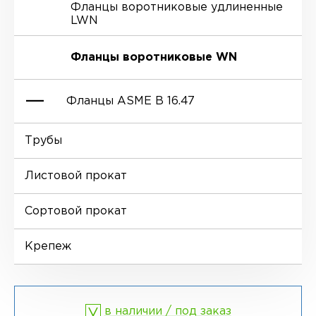
Фланцы воротниковые удлиненные
LWN
Ниппели
Отводы EN 10253-4
Переходы DIN 2616-1
Фланцы воротниковые WN
Втулки
Отводы MSS SP-75
Переходы DIN 2616-2
Фланцы ASME B 16.47
Днище
Трубы
Фланцы глухие BL
Листовой прокат
Фланцы воротниковые WN
Сортовой прокат
Крепеж
в наличии / под заказ