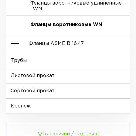
Фланцы воротниковые удлиненные
LWN
Ниппели
Отводы EN 10253-4
Переходы DIN 2616-1
Фланцы воротниковые WN
Втулки
Отводы MSS SP-75
Переходы DIN 2616-2
Фланцы ASME B 16.47
Днище
Трубы
Фланцы глухие BL
Листовой прокат
Фланцы воротниковые WN
Сортовой прокат
Крепеж
в наличии / под заказ