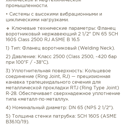
химической и нефтехимической
промышленности.
• Системы с высокими вибрационными и
циклическими нагрузками.
🔹 Ключевые технические параметры: Фланец
воротниковый нержавеющий 2 1/2" DN 65 SCH
160S Class 2500 RJ ASME B 16.5
1) Тип: Фланец воротниковый (Welding Neck).
Описание
Характеристики
Докуме
2) Давление: Класс 2500 (Class 2500, ~420 бар
при 100°F / ~38°C).
Услуги
Оплата/доставка
Отзывы/Воп
3) Уплотнительная поверхность: Кольцевое
соединение (Ring Joint, RJ) — прецизионная
канавка трапецеидального сечения для
металлической прокладки RTJ (Ring Type Joint)
R-28. Обеспечивает сверхнадежное уплотнение
типа «металл-по-металлу».
4) Номинальный диаметр: DN 65 (NPS 2 1/2").
5) Толщина стенки патрубка: SCH 160S (ASME
B36.10/19).