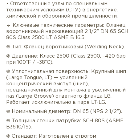
• Ответственные узлы по специальным
техническим условиям (СТУ) в энергетике,
химической и оборонной промышленности.
🔹 Ключевые технические параметры: Фланец
воротниковый нержавеющий 2 1/2" DN 65 SCH
80S Class 2500 LT ASME B 16.5
֍ Тип: Фланец воротниковый (Welding Neck).
֍ Давление: Класс 2500 (Class 2500, ~420 бар
при 100°F / ~38°C).
Описание
Характеристики
Докуме
֍ Уплотнительная поверхность: Крупный шип
(Large Tongue, LT) — усиленный
Услуги
Оплата/доставка
Отзывы/Воп
концентрический выступ (шип),
предназначенный для монтажа в увеличенный
паз (Large Groove) ответного фланца LG.
Работает исключительно в паре LT-LG.
֍ Номинальный диаметр: DN 65 (NPS 2 1/2").
֍ Толщина стенки патрубка: SCH 80S (ASME
B36.10/19).
֍ Стандарт: Изготовлен в строгом