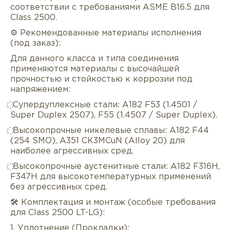
соответствии с требованиями ASME B16.5 для
Class 2500.
⚙️ Рекомендованные материалы исполнения
(под заказ):
Для данного класса и типа соединения
применяются материалы с высочайшей
прочностью и стойкостью к коррозии под
напряжением:
҉ Супердуплексные стали: A182 F53 (1.4501 /
Super Duplex 2507), F55 (1.4507 / Super Duplex).
҉ Высокопрочные никелевые сплавы: A182 F44
(254 SMO), A351 CK3MCuN (Alloy 20) для
наиболее агрессивных сред.
҉ Высокопрочные аустенитные стали: A182 F316H,
F347H для высокотемпературных применений
без агрессивных сред.
🛠️ Комплектация и монтаж (особые требования
для Class 2500 LT-LG):
1. Уплотнение (Прокладки):