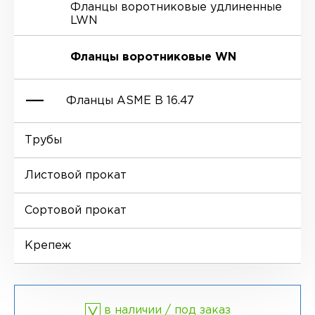
Фланцы воротниковые удлиненные
LWN
Ниппели
Отводы EN 10253-4
Переходы DIN 2616-1
Фланцы воротниковые WN
Втулки
Отводы MSS SP-75
Переходы DIN 2616-2
Фланцы ASME B 16.47
Днище
Трубы
Фланцы глухие BL
Листовой прокат
Фланцы воротниковые WN
Сортовой прокат
Крепеж
в наличии / под заказ