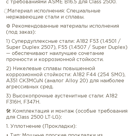
с требованиями ASME B16.5 для Class 2500.
҉ Материал исполнения: Специальные
нержавеющие стали и сплавы.
⚙️ Рекомендованные материалы исполнения
(под заказ):
1) Супердуплексные стали: A182 F53 (1.4501 /
Super Duplex 2507), F55 (1.4507 / Super Duplex)
— обеспечивают наилучшее сочетание
прочности и коррозионной стойкости.
2) Никелевые сплавы повышенной
коррозионной стойкости: A182 F44 (254 SMO),
A351 CK3MCuN (аналог Alloy 20) для наиболее
агрессивных сред.
3) Высокопрочные аустенитные стали: A182
F316H, F347H.
🛠️ Комплектация и монтаж (особые требования
для Class 2500 LT-LG):
1. Уплотнение (Прокладки):
• Тип: Мощные плоские прокладки из