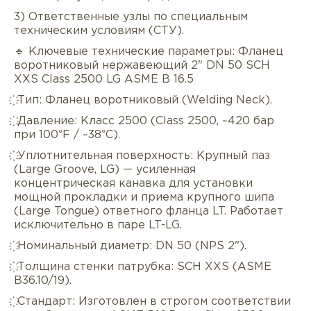
3) Ответственные узлы по специальным
техническим условиям (СТУ).
🔹 Ключевые технические параметры: Фланец
воротниковый нержавеющий 2" DN 50 SCH
XXS Class 2500 LG ASME B 16.5
҉ Тип: Фланец воротниковый (Welding Neck).
҉ Давление: Класс 2500 (Class 2500, ~420 бар
при 100°F / ~38°C).
҉ Уплотнительная поверхность: Крупный паз
(Large Groove, LG) — усиленная
Описание
Характеристики
Докуме
концентрическая канавка для установки
мощной прокладки и приема крупного шипа
(Large Tongue) ответного фланца LT. Работает
Услуги
Оплата/доставка
Отзывы/Воп
исключительно в паре LT-LG.
҉ Номинальный диаметр: DN 50 (NPS 2").
҉ Толщина стенки патрубка: SCH XXS (ASME
B36.10/19).
҉ Стандарт: Изготовлен в строгом соответствии