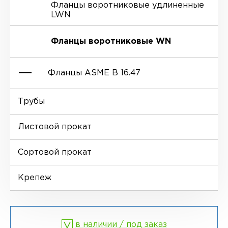
Фланцы воротниковые удлиненные
LWN
Ниппели
Отводы EN 10253-4
Переходы DIN 2616-1
Фланцы воротниковые WN
Втулки
Отводы MSS SP-75
Переходы DIN 2616-2
Фланцы ASME B 16.47
Днище
Трубы
Фланцы глухие BL
Листовой прокат
Фланцы воротниковые WN
Сортовой прокат
Крепеж
в наличии / под заказ