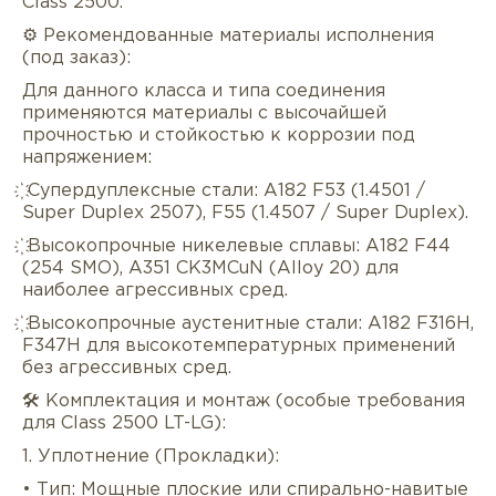
Class 2500.
⚙️ Рекомендованные материалы исполнения
(под заказ):
Для данного класса и типа соединения
применяются материалы с высочайшей
прочностью и стойкостью к коррозии под
напряжением:
҉ Супердуплексные стали: A182 F53 (1.4501 /
Super Duplex 2507), F55 (1.4507 / Super Duplex).
҉ Высокопрочные никелевые сплавы: A182 F44
(254 SMO), A351 CK3MCuN (Alloy 20) для
наиболее агрессивных сред.
҉ Высокопрочные аустенитные стали: A182 F316H,
F347H для высокотемпературных применений
без агрессивных сред.
🛠️ Комплектация и монтаж (особые требования
для Class 2500 LT-LG):
1. Уплотнение (Прокладки):
• Тип: Мощные плоские или спирально-навитые