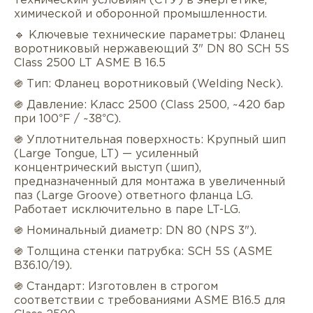
техническим условиям (СТУ) в энергетике,
химической и оборонной промышленности.
🔹 Ключевые технические параметры: Фланец
воротниковый нержавеющий 3" DN 80 SCH 5S
Class 2500 LT ASME B 16.5
֍ Тип: Фланец воротниковый (Welding Neck).
֍ Давление: Класс 2500 (Class 2500, ~420 бар
при 100°F / ~38°C).
Описание
Характеристики
Докуме
֍ Уплотнительная поверхность: Крупный шип
(Large Tongue, LT) — усиленный
Услуги
Оплата/доставка
Отзывы/Воп
концентрический выступ (шип),
предназначенный для монтажа в увеличенный
паз (Large Groove) ответного фланца LG.
Работает исключительно в паре LT-LG.
֍ Номинальный диаметр: DN 80 (NPS 3").
֍ Толщина стенки патрубка: SCH 5S (ASME
B36.10/19).
֍ Стандарт: Изготовлен в строгом
соответствии с требованиями ASME B16.5 для