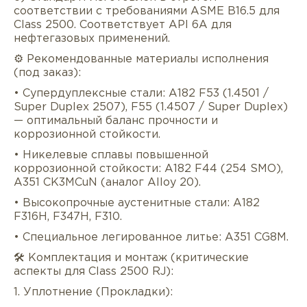
соответствии с требованиями ASME B16.5 для
Class 2500. Соответствует API 6A для
нефтегазовых применений.
⚙️ Рекомендованные материалы исполнения
(под заказ):
• Супердуплексные стали: A182 F53 (1.4501 /
Super Duplex 2507), F55 (1.4507 / Super Duplex)
— оптимальный баланс прочности и
коррозионной стойкости.
• Никелевые сплавы повышенной
коррозионной стойкости: A182 F44 (254 SMO),
A351 CK3MCuN (аналог Alloy 20).
• Высокопрочные аустенитные стали: A182
F316H, F347H, F310.
• Специальное легированное литье: A351 CG8M.
🛠️ Комплектация и монтаж (критические
аспекты для Class 2500 RJ):
1. Уплотнение (Прокладки):