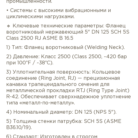
промышленности.
• Системы с высокими вибрационными и
циклическими нагрузками.
🔹 Ключевые технические параметры: Фланец
воротниковый нержавеющий 5" DN 125 SCH 5S
Class 2500 RJ ASME B 16.5
1) Тип: Фланец воротниковый (Welding Neck).
Описание
Характеристики
Докуме
2) Давление: Класс 2500 (Class 2500, ~420 бар
при 100°F / ~38°C).
Услуги
Оплата/доставка
Отзывы/Воп
3) Уплотнительная поверхность: Кольцевое
соединение (Ring Joint, RJ) — прецизионная
канавка трапецеидального сечения для
металлической прокладки RTJ (Ring Type Joint)
R-42. Обеспечивает сверхнадежное уплотнение
типа «металл-по-металлу».
4) Номинальный диаметр: DN 125 (NPS 5").
5) Толщина стенки патрубка: SCH 5S (ASME
B36.10/19).
6) Стандарт: Изготовлен в строгом