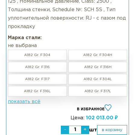
125 , Номинальное давление, Class: 2500 ,
Толщина стенки, Schedule №: SCH 5S , Тип
уплотнительной поверхности: RJ - с пазом под
прокладку
Марка стали:
не выбрана
A182 Gr. F304
A182 Gr. F304H
A182 Gr. F316
A182 Gr. F316H
A182 Gr. F317
A182 Gr. F304L
A182 Gr. F316L
A182 Gr. F317L
показать всё
В ИЗБРАННОЕ
Цена:
102 013.00 ₽
-
+
шт
в корзину