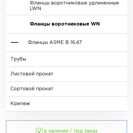
Фланцы воротниковые удлиненные
LWN
Ниппели
Отводы EN 10253-4
Переходы DIN 2616-1
Фланцы воротниковые WN
Втулки
Отводы MSS SP-75
Переходы DIN 2616-2
Фланцы ASME B 16.47
Днище
Трубы
Фланцы глухие BL
Листовой прокат
Фланцы воротниковые WN
Сортовой прокат
Крепеж
в наличии / под заказ