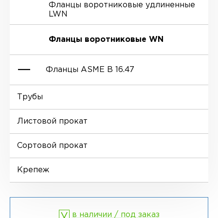
Фланцы воротниковые удлиненные
LWN
Ниппели
Отводы EN 10253-4
Переходы DIN 2616-1
Фланцы воротниковые WN
Втулки
Отводы MSS SP-75
Переходы DIN 2616-2
Фланцы ASME B 16.47
Днище
Трубы
Фланцы глухие BL
Листовой прокат
Фланцы воротниковые WN
Сортовой прокат
Крепеж
в наличии / под заказ