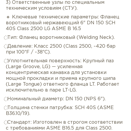
3) Ответственные узлы по специальным
техническим условиям (СТУ).
🔹 Ключевые технические параметры: Фланец
воротниковый нержавеющий 6" DN 150 SCH
40S Class 2500 LG ASME B 16.5
҉ Тип: Фланец воротниковый (Welding Neck).
҉ Давление: Класс 2500 (Class 2500, ~420 бар
при 100°F / ~38°C).
҉ Уплотнительная поверхность: Крупный паз
(Large Groove, LG) — усиленная
Описание
Характеристики
Докуме
концентрическая канавка для установки
мощной прокладки и приема крупного шипа
(Large Tongue) ответного фланца LT. Работает
Услуги
Оплата/доставка
Отзывы/Воп
исключительно в паре LT-LG.
҉ Номинальный диаметр: DN 150 (NPS 6").
҉ Толщина стенки патрубка: SCH 40S (ASME
B36.10/19).
҉ Стандарт: Изготовлен в строгом соответствии
с требованиями ASME B16.5 для Class 2500.