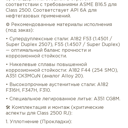
соответствии с требованиями ASME B16.5 для
Class 2500. Соответствует API 6A для
нефтегазовых применений.
⚙️ Рекомендованные материалы исполнения
(под заказ):
• Супердуплексные стали: A182 F53 (1.4501 /
Super Duplex 2507), F55 (1.4507 / Super Duplex)
— оптимальный баланс прочности и
коррозионной стойкости.
• Никелевые сплавы повышенной
коррозионной стойкости: A182 F44 (254 SMO),
A351 CK3MCuN (аналог Alloy 20).
• Высокопрочные аустенитные стали: A182
F316H, F347H, F310.
• Специальное легированное литье: A351 CG8M.
🛠️ Комплектация и монтаж (критические
аспекты для Class 2500 RJ):
1. Уплотнение (Прокладки):