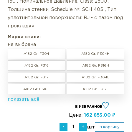
150 , Номинальное давление, Class: 2500 ,
Толщина стенки, Schedule №: SCH 40S , Тип
уплотнительной поверхности: RJ - с пазом под
прокладку
Марка стали:
не выбрана
A182 Gr. F304
A182 Gr. F304H
A182 Gr. F316
A182 Gr. F316H
A182 Gr. F317
A182 Gr. F304L
A182 Gr. F316L
A182 Gr. F317L
показать всё
В ИЗБРАННОЕ
Цена:
162 853.00 ₽
-
+
шт
в корзину