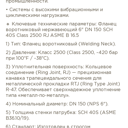
промышленности.
• Системы с высокими вибрационными и
циклическими нагрузками.
🔹 Ключевые технические параметры: Фланец
воротниковый нержавеющий 6" DN 150 SCH
40S Class 2500 RJ ASME B 16.5
1) Тип: Фланец воротниковый (Welding Neck).
Описание
Характеристики
Докуме
2) Давление: Класс 2500 (Class 2500, ~420 бар
при 100°F / ~38°C).
Услуги
Оплата/доставка
Отзывы/Воп
3) Уплотнительная поверхность: Кольцевое
соединение (Ring Joint, RJ) — прецизионная
канавка трапецеидального сечения для
металлической прокладки RTJ (Ring Type Joint)
R-47. Обеспечивает сверхнадежное уплотнение
типа «металл-по-металлу».
4) Номинальный диаметр: DN 150 (NPS 6").
5) Толщина стенки патрубка: SCH 40S (ASME
B36.10/19).
6) Стандарт: Изготовлен в строгом