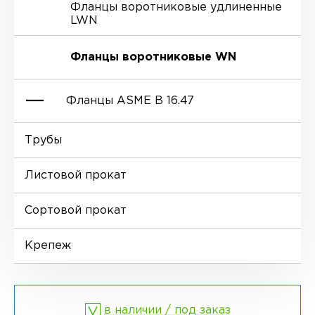
Фланцы воротниковые удлиненные
LWN
Ниппели
Отводы EN 10253-4
Переходы DIN 2616-1
Фланцы воротниковые WN
Втулки
Отводы MSS SP-75
Переходы DIN 2616-2
Фланцы ASME B 16.47
Днище
Трубы
Фланцы глухие BL
Листовой прокат
Фланцы воротниковые WN
Сортовой прокат
Крепеж
в наличии / под заказ