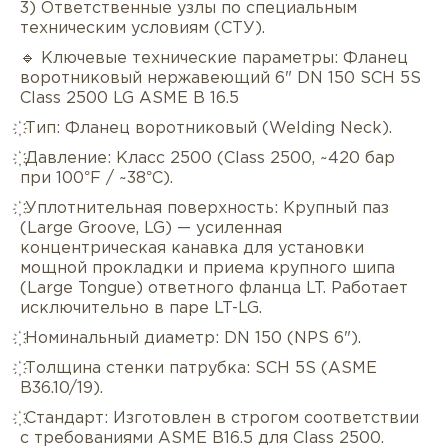
3) Ответственные узлы по специальным
техническим условиям (СТУ).
🔹 Ключевые технические параметры: Фланец
воротниковый нержавеющий 6" DN 150 SCH 5S
Class 2500 LG ASME B 16.5
҉ Тип: Фланец воротниковый (Welding Neck).
҉ Давление: Класс 2500 (Class 2500, ~420 бар
при 100°F / ~38°C).
҉ Уплотнительная поверхность: Крупный паз
(Large Groove, LG) — усиленная
Описание
Характеристики
Докуме
концентрическая канавка для установки
мощной прокладки и приема крупного шипа
(Large Tongue) ответного фланца LT. Работает
Услуги
Оплата/доставка
Отзывы/Воп
исключительно в паре LT-LG.
҉ Номинальный диаметр: DN 150 (NPS 6").
҉ Толщина стенки патрубка: SCH 5S (ASME
B36.10/19).
҉ Стандарт: Изготовлен в строгом соответствии
с требованиями ASME B16.5 для Class 2500.