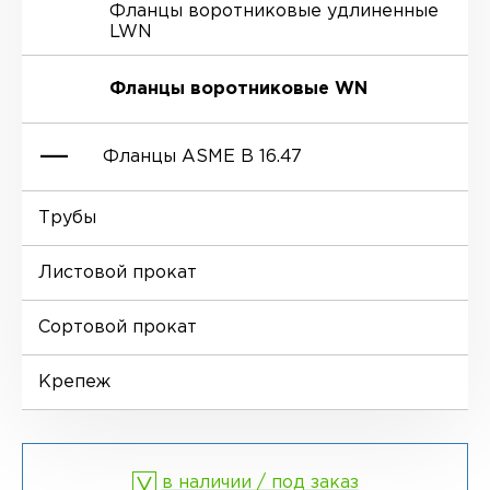
Фланцы воротниковые удлиненные
LWN
Ниппели
Отводы EN 10253-4
Переходы DIN 2616-1
Фланцы воротниковые WN
Втулки
Отводы MSS SP-75
Переходы DIN 2616-2
Фланцы ASME B 16.47
Днище
Трубы
Фланцы глухие BL
Листовой прокат
Фланцы воротниковые WN
Сортовой прокат
Крепеж
в наличии / под заказ