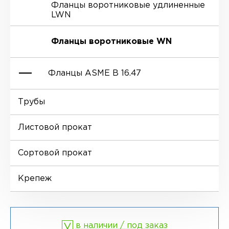
Фланцы воротниковые удлиненные
LWN
Ниппели
Отводы EN 10253-4
Переходы DIN 2616-1
Фланцы воротниковые WN
Втулки
Отводы MSS SP-75
Переходы DIN 2616-2
Фланцы ASME B 16.47
Днище
Трубы
Фланцы глухие BL
Листовой прокат
Фланцы воротниковые WN
Сортовой прокат
Крепеж
в наличии / под заказ