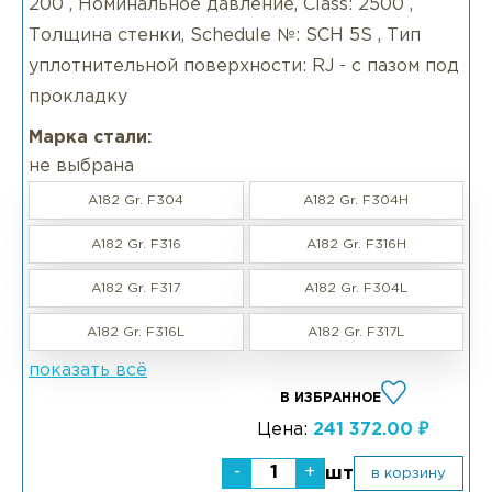
200 , Номинальное давление, Class: 2500 ,
Толщина стенки, Schedule №: SCH 5S , Тип
уплотнительной поверхности: RJ - с пазом под
прокладку
Марка стали:
не выбрана
A182 Gr. F304
A182 Gr. F304H
A182 Gr. F316
A182 Gr. F316H
A182 Gr. F317
A182 Gr. F304L
A182 Gr. F316L
A182 Gr. F317L
показать всё
В ИЗБРАННОЕ
Цена:
241 372.00 ₽
-
+
шт
в корзину