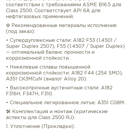
соответствии с требованиями ASME B16.5 для
Class 2500. Соответствует API 6A для
нефтегазовых применений.
⚙️ Рекомендованные материалы исполнения
(под заказ):
• Супердуплексные стали: A182 F53 (1.4501 /
Super Duplex 2507), F55 (1.4507 / Super Duplex)
— оптимальный баланс прочности и
коррозионной стойкости.
• Никелевые сплавы повышенной
коррозионной стойкости: A182 F44 (254 SMO),
A351 CK3MCuN (аналог Alloy 20).
• Высокопрочные аустенитные стали: A182
F316H, F347H, F310.
• Специальное легированное литье: A351 CG8M.
🛠️ Комплектация и монтаж (критические
аспекты для Class 2500 RJ):
1. Уплотнение (Прокладки):