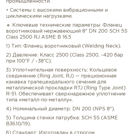
промышленности.
• Системы с высокими вибрационными и
циклическими нагрузками.
🔹 Ключевые технические параметры: Фланец
воротниковый нержавеющий 8" DN 200 SCH 5S
Class 2500 RJ ASME B 16.5
1) Тип: Фланец воротниковый (Welding Neck).
Описание
Характеристики
Докуме
2) Давление: Класс 2500 (Class 2500, ~420 бар
при 100°F / ~38°C).
Услуги
Оплата/доставка
Отзывы/Воп
3) Уплотнительная поверхность: Кольцевое
соединение (Ring Joint, RJ) — прецизионная
канавка трапецеидального сечения для
металлической прокладки RTJ (Ring Type Joint)
R-51. Обеспечивает сверхнадежное уплотнение
типа «металл-по-металлу».
4) Номинальный диаметр: DN 200 (NPS 8").
5) Толщина стенки патрубка: SCH 5S (ASME
B36.10/19).
6) Стандарт: Изготовлен в строгом