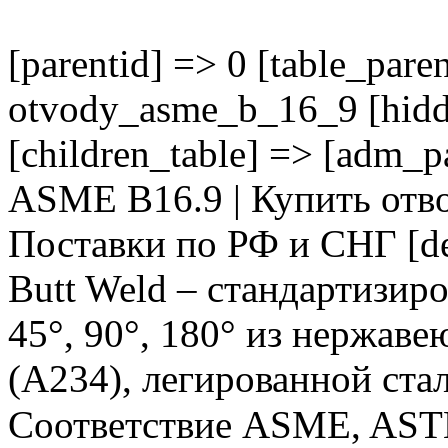
[parentid] => 0 [table_paren
otvody_asme_b_16_9 [hidde
[children_table] => [adm_p
ASME B16.9 | Купить отво
Поставки по РФ и СНГ [d
Butt Weld – стандартизир
45°, 90°, 180° из нержав
(A234), легированной ста
Соответствие ASME, ASTM