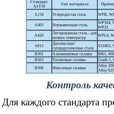
Стандарт
Тип материала
Пример
ASTM
A234
Углеродистая сталь
WPB, WP
WP304, 
A403
Нержавеющая сталь
WP32
Легированная сталь - для
A420
WPL6, W
низких температур
Дуплексные/
A815
S31803, 
супердуплексные стали
B361
Алюминиевые сплавы
6061, 606
B363
Титановые сплавы
Grade 1, 
Alloy 200
B366
Никелевые сплавы
Alloy 625
Контроль каче
Для каждого стандарта п