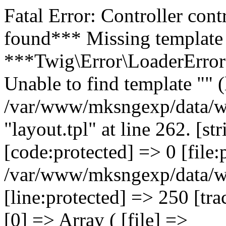
Fatal Error: Controller cont
found*** Missing template o
***Twig\Error\LoaderError 
Unable to find template "" (
/var/www/mksngexp/data/w
"layout.tpl" at line 262. [s
[code:protected] => 0 [file:
/var/www/mksngexp/data/w
[line:protected] => 250 [tr
[0] => Array ( [file] =>