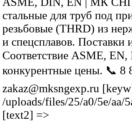
ASME, DIN, EN | МК СНГ-
стальные для труб под пр
резьбовые (THRD) из нер
и спецсплавов. Поставки 
Соответствие ASME, EN, D
конкурентные цены. 📞 8 
zakaz@mksngexp.ru [keyw] 
/uploads/files/25/a0/5e/a
[text2] =>