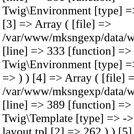
Twig\Environment [type] => 
[3] => Array ( [file] =>
/var/www/mksngexp/data/w
[line] => 333 [function] =>
Twig\Environment [type] => 
=> ) ) [4] => Array ( [file] 
/var/www/mksngexp/data/
[line] => 389 [function] =>
Twig\Template [type] => -> 
layout.tpl [2] => 262 ) ) [5]