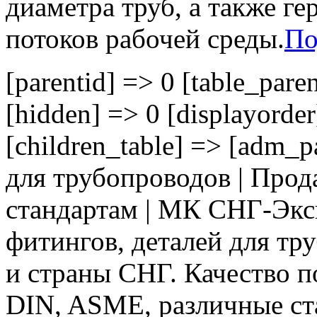
диаметра труб, а также г
потоков рабочей среды.
По
[parentid] => 0 [table_paren
[hidden] => 0 [displayord
[children_table] => [adm_p
для трубопроводов | Про
стандартам | МК СНГ-Эксп
фитингов, деталей для тр
и страны СНГ. Качество п
DIN, ASME, различные ста